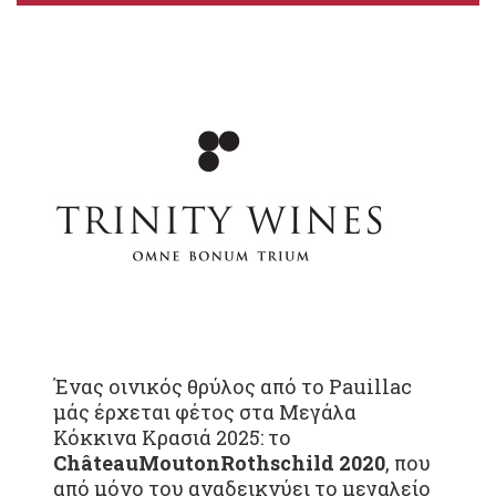
Ένας οινικός θρύλος από το Pauillac
μάς έρχεται φέτος στα Μεγάλα
Κόκκινα Κρασιά 2025: το
Ch
â
teau
Mouton
Rothschild
2020
, που
από μόνο του αναδεικνύει το μεγαλείο