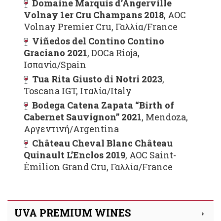
Domaine Marquis d’Angerville
Volnay 1er Cru Champans 2018
, AOC
Volnay Premier Cru, Γαλλία/France
Viñedos del Contino Contino
Graciano 2021
, DOCa Rioja,
Ισπανία/Spain
Tua Rita Giusto di Notri 2023
,
Toscana IGT, Ιταλία/Italy
Bodega Catena Zapata “Birth of
Cabernet Sauvignon” 2021
, Mendoza,
Αργεντινή/Argentina
Château Cheval Blanc Château
Quinault L’Enclos 2019
, AOC Saint-
Émilion Grand Cru, Γαλλία/France
UVA PREMIUM WINES