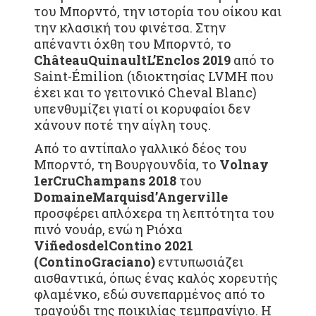
του Μπορντό, την ιστορία του οίκου και
την κλασική του φινέτσα. Στην
απέναντι όχθη του Μπορντό, το
Ch
â
teau
Quinault
L
’
Enclos
2019
από το
Saint-Émilion (ιδιοκτησίας LVMH που
έχει και το γειτονικό Cheval Blanc)
υπενθυμίζει γιατί οι κορυφαίοι δεν
χάνουν ποτέ την αίγλη τους.
Από το αντίπαλο γαλλικό δέος του
Μπορντό, τη Βουργουνδία, το
Volnay
1
er
Cru
Champans
2018
του
Domaine
Marquis
d
’
Angerville
προσφέρει απλόχερα τη λεπτότητα του
πινό νουάρ, ενώ η Ριόχα
Vi
ñ
edos
del
Contino
2021
(
Contino
Graciano
)
εντυπωσιάζει
αισθαντικά, όπως ένας καλός χορευτής
φλαμένκο, εδώ συνεπαρμένος από το
τραγούδι της ποικιλίας τεμπρανίγιο. Η