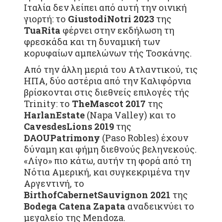
Ιταλία δεν λείπει από αυτή την οινική
γιορτή: το
Giusto
di
Notri
2023
της
Tua
Rita
φέρνει στην εκδήλωση τη
φρεσκάδα και τη δυναμική των
κορυφαίων αμπελώνων τής Τοσκάνης.
Από την άλλη μεριά του Ατλαντικού, τις
ΗΠΑ, δύο αστέρια από την Καλιφόρνια
βρίσκονται στις διεθνείς επιλογές τής
Trinity: το
The
Mascot
2017
της
Harlan
Estate
(Napa Valley) και το
Caves
des
Lions
2019
της
DAOU
Patrimony
(Paso Robles) έχουν
δύναμη και φήμη διεθνούς βεληνεκούς.
«Λίγο» πιο κάτω, αυτήν τη φορά από τη
Νότια Αμερική, και συγκεκριμένα την
Αργεντινή, το
Birth
of
Cabernet
Sauvignon
2021
της
Bodega
Catena Zapata
αναδεικνύει το
μεγαλείο της Mendoza.