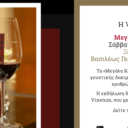
H 
Μεγ
Σάββατ
Ξ
Βασιλέως Γε
Τα «Μεγάλα Κ
γευστικής δοκιμ
ερυθρώ
Η εκδήλωση δι
Vinetum, που μ
Δείτε 