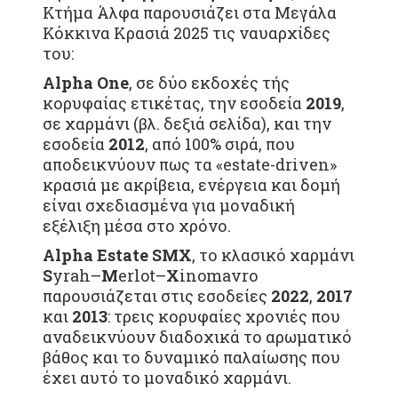
Κτήμα Άλφα παρουσιάζει στα Μεγάλα
Κόκκινα Κρασιά 2025 τις ναυαρχίδες
του:
Alpha
One
, σε δύο εκδοχές τής
κορυφαίας ετικέτας, την εσοδεία
2019
,
σε χαρμάνι (βλ. δεξιά σελίδα), και την
εσοδεία
2012
, από 100% σιρά, που
αποδεικνύουν πως τα «estate-driven»
κρασιά με ακρίβεια, ενέργεια και δομή
είναι σχεδιασμένα για μοναδική
εξέλιξη μέσα στο χρόνο.
Alpha
Estate
SMX
, το κλασικό χαρμάνι
S
yrah–
M
erlot–
X
inomavro
παρουσιάζεται στις εσοδείες
2022
,
2017
και
2013
: τρεις κορυφαίες xρονιές που
αναδεικνύουν διαδοχικά το αρωματικό
βάθος και το δυναμικό παλαίωσης που
έχει αυτό το μοναδικό χαρμάνι.